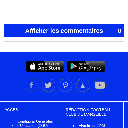
Afficher les commentaires
0
ACCÈS
RÉDACTION FOOTBALL
CLUB DE MARSEILLE
Conditions Générales
d'Utilisation (CGU)
Histoire de l'OM