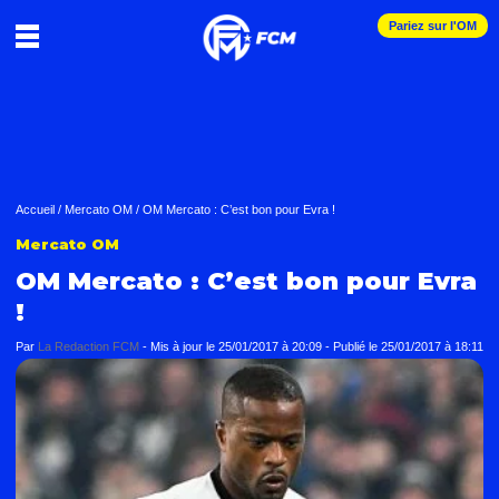
Pariez sur l'OM
Accueil
/
Mercato OM
/
OM Mercato : C’est bon pour Evra !
Mercato OM
OM Mercato : C’est bon pour Evra
!
Par
La Redaction FCM
-
Mis à jour le
25/01/2017 à 20:09
-
Publié le
25/01/2017 à 18:11