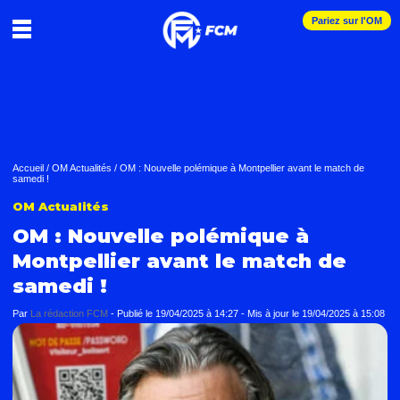
Pariez sur l'OM
Accueil
/
OM Actualités
/
OM : Nouvelle polémique à Montpellier avant le match de
samedi !
OM Actualités
OM : Nouvelle polémique à
Montpellier avant le match de
samedi !
Par
La rédaction FCM
-
Publié le
19/04/2025 à 14:27
- Mis à jour le
19/04/2025 à 15:08