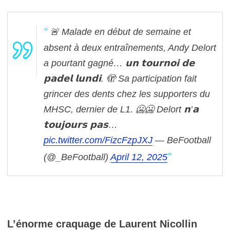
🚨 Malade en début de semaine et
absent à deux entraînements, Andy Delort
a pourtant gagné… 𝘂𝗻 𝘁𝗼𝘂𝗿𝗻𝗼𝗶 𝗱𝗲
𝗽𝗮𝗱𝗲𝗹 𝗹𝘂𝗻𝗱𝗶. 🫣
Sa participation fait
grincer des dents chez les supporters du
MHSC, dernier de L1. 🥶🥶
Delort 𝗻’𝗮
𝘁𝗼𝘂𝗷𝗼𝘂𝗿𝘀 𝗽𝗮𝘀…
pic.twitter.com/FizcFzpJXJ
— BeFootball
(@_BeFootball)
April 12, 2025
L’énorme craquage de Laurent Nicollin