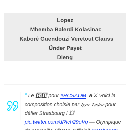
Lopez
Mbemba Balerdi Kolasinac
Kaboré Guendouzi
Veretout
Clauss
Ünder Payet
Dieng
Le 1️⃣1️⃣ pour
#RCSAOM
🔥⚔️
Voici la
composition choisie par 𝐼𝑔𝑜𝑟 𝑇𝑢𝑑𝑜𝑟 pour
défier Strasbourg ! 💥
pic.twitter.com/dRIch29oVq
— Olympique