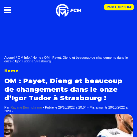
Pariez sur l'OM
Accueil
/
OM Info
/
Home
/
OM : Payet, Dieng et beaucoup de changements dans le
onze d’Igor Tudor à Strasbourg !
Home
OM : Payet, Dieng et beaucoup
de changements dans le onze
d’Igor Tudor à Strasbourg !
Par
Rayane Benmokrane
-
Publié le
29/10/2022 à 20:04
- Mis à jour le
29/10/2022 à
20:05