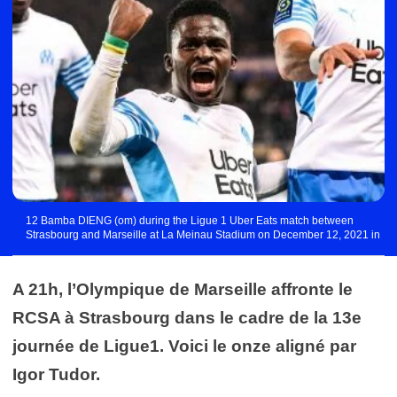
12 Bamba DIENG (om) during the Ligue 1 Uber Eats match between
Strasbourg and Marseille at La Meinau Stadium on December 12, 2021 in
Strasbourg, France. (Photo by Anthony Bibard/FEP/Icon Sport) - Stade de la
Meinau - Strasbourg (France)
A 21h, l’Olympique de Marseille affronte le
RCSA à Strasbourg dans le cadre de la 13e
journée de Ligue1. Voici le onze aligné par
Igor Tudor.