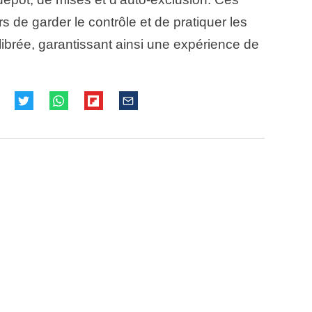
s de garder le contrôle et de pratiquer les
librée, garantissant ainsi une expérience de