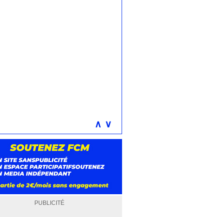
∧
∨
PUBLICITÉ