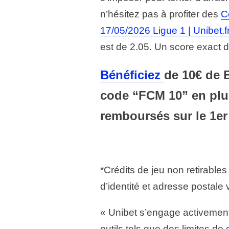
n’hésitez pas à profiter des
C
17/05/2026 Ligue 1 | Unibet.f
est de 2.05. Un score exact d
Bénéficiez
de 10€ de 
code “FCM 10” en pl
remboursés sur le 1er 
*Crédits de jeu non retirables 
d’identité et adresse postale v
« Unibet s’engage activement
outils tels que des limites de