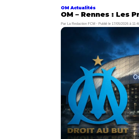
OM Actualités
OM – Rennes : Les P
Par
La Redaction FCM
-
Publié le
17/05/2026 à 11:4