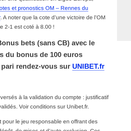
otes et pronostics OM – Rennes du
r
. A noter que la cote d’une victoire de l’OM
e 2-1 est coté à 8.00 !
Bonus bets (sans CB) avec le
us
du
bonus de 100 euros
pari r
endez-vous
sur
UNIBET.fr
versés à la validation du compte : justificatif
alidés. Voir conditions sur Unibet.fr.
 pour le jeu responsable en offrant des
 dépôt, de mises et d’auto-exclusion. Ces