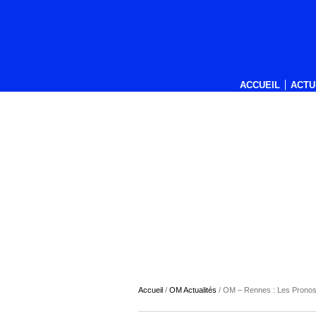
ACCUEIL
ACTU
Accueil
/
OM Actualités
/
OM – Rennes : Les Pronos 