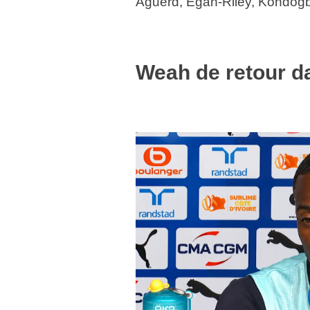
Aguerd, Egan-Riley, Kondogbi
Weah de retour d