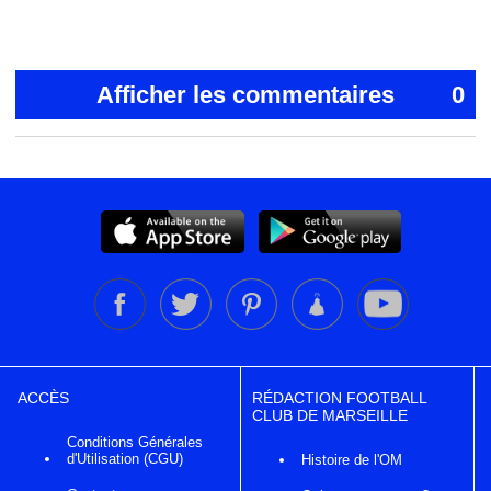
Afficher les commentaires
0
ACCÈS
RÉDACTION FOOTBALL
CLUB DE MARSEILLE
Conditions Générales
d'Utilisation (CGU)
Histoire de l'OM