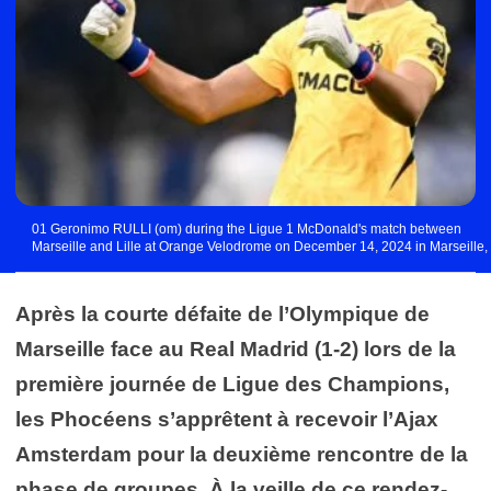
01 Geronimo RULLI (om) during the Ligue 1 McDonald's match between
Marseille and Lille at Orange Velodrome on December 14, 2024 in Marseille,
France. (Photo by Anthony Bibard/FEP/Icon Sport) - Photo by Icon Sport
Après la courte défaite de l’Olympique de
Marseille face au Real Madrid (1-2) lors de la
première journée de Ligue des Champions,
les Phocéens s’apprêtent à recevoir l’Ajax
Amsterdam pour la deuxième rencontre de la
phase de groupes. À la veille de ce rendez-