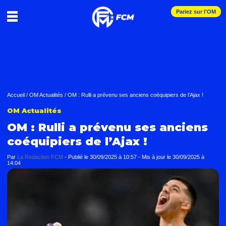
Pariez sur l'OM
Accueil
/
OM Actualités
/
OM : Rulli a prévenu ses anciens coéquipiers de l’Ajax !
OM Actualités
OM : Rulli a prévenu ses anciens
coéquipiers de l’Ajax !
Par
La Redaction FCM
-
Publié le
30/09/2025 à 10:57
- Mis à jour le
30/09/2025 à
14:04