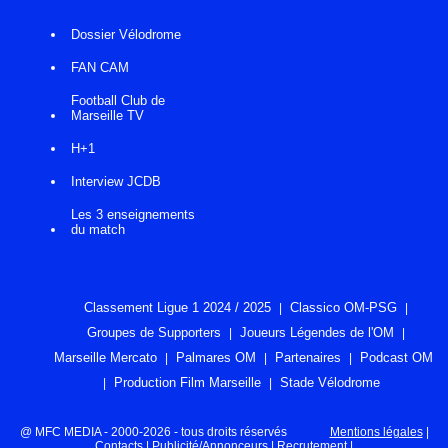
Dossier Vélodrome
FAN CAM
Football Club de
Marseille TV
H+1
Interview JCDB
Les 3 enseignements
du match
Classement Ligue 1 2024 / 2025
Classico OM-PSG
Groupes de Supporters
Joueurs Légendes de l'OM
Marseille Mercato
Palmares OM
Partenaires
Podcast OM
Production Film Marseille
Stade Vélodrome
@ MFC MEDIA - 2000-2026 - tous droits réservés
Mentions légales
|
Contacts
|
Publicité/Annonceurs
|
Recrutement
|