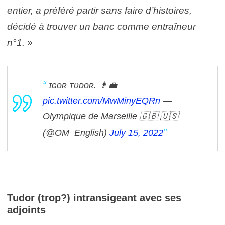
entier, a préféré partir sans faire d’histoires,
décidé à trouver un banc comme entraîneur
n°1. »
ɪɢᴏʀ ᴛᴜᴅᴏʀ. 👨‍💼
pic.twitter.com/MwMinyEQRn
—
Olympique de Marseille 🇬🇧 🇺🇸
(@OM_English)
July 15, 2022
Tudor (trop?) intransigeant avec ses
adjoints