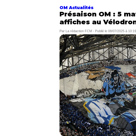
OM Actualités
Présaison OM : 5 ma
affiches au Vélodro
Par
La rédaction FCM
-
Publié le
08/07/2025 à 10:1