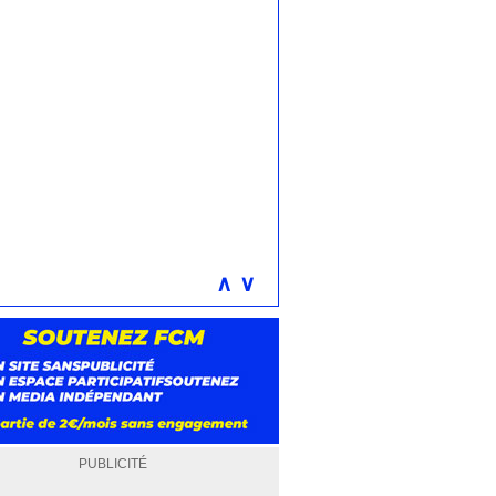
∧
∨
PUBLICITÉ