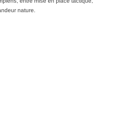
mpiens, entre mise en place tactique,
andeur nature.