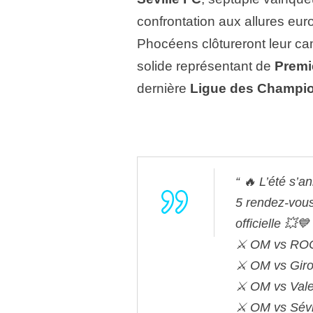
confrontation aux allures eu
Phocéens clôtureront leur c
solide représentant de
Premi
dernière
Ligue des Champi
🔥 L’été s’a
5 rendez-vous
officielle 💥💙
⚔️ OM vs ROC 
⚔️ OM vs Giro
⚔️ OM vs Vale
⚔️ OM vs Sév