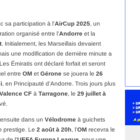
sa participation à l’
AirCup 2025
, un
ration organisé entre l’
Andorre
et la
t
. Initialement, les Marseillais devaient
mais une modification de dernière minute a
s Émiratis ont déclaré forfait et seront
uel entre
OM
et
Gérone
se jouera le
26
i
, en Principauté d’Andorre. Trois jours plus
Valence CF
à
Tarragone
, le
29 juillet à
vé.
 ensuite dans un
Vélodrome
à guichets
e prestige. Le
2 août à 20h
, l’
OM
recevra le
r de l’
UEFA Europa League
, pour une