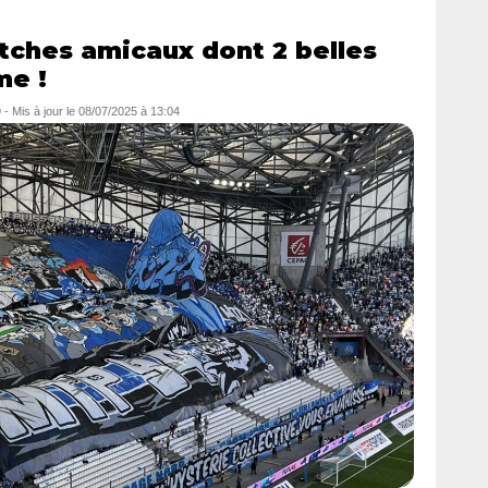
tches amicaux dont 2 belles
me !
9
- Mis à jour le
08/07/2025 à 13:04