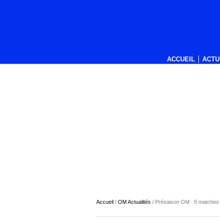
ACCUEIL
ACTU
Accueil
/
OM Actualités
/
Présaison OM : 5 matches a