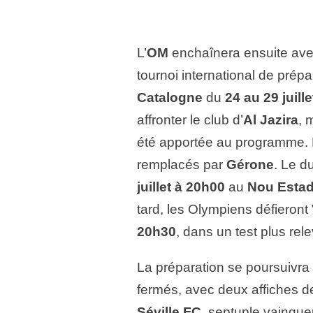
L’
OM
enchaînera ensuite avec 
tournoi international de prépa
Catalogne
du
24 au 29 juille
affronter le club d’
Al Jazira
, 
été apportée au programme. Le
remplacés par
Gérone
. Le d
juillet à 20h00
au
Nou Estad
tard, les Olympiens défieront
20h30
, dans un test plus rele
La préparation se poursuivra
fermés, avec deux affiches d
Séville FC
, septuple vainqueu