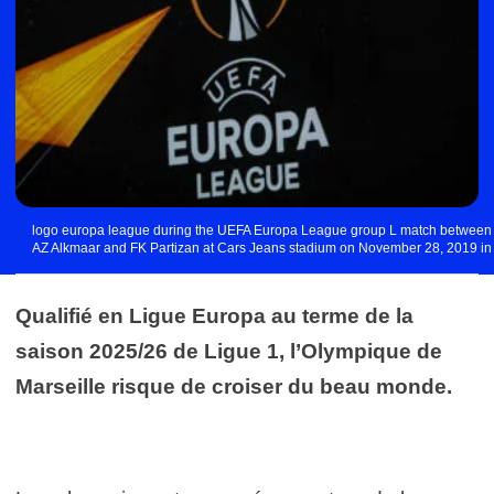
logo europa league during the UEFA Europa League group L match between
AZ Alkmaar and FK Partizan at Cars Jeans stadium on November 28, 2019 in
The Hague, The Netherlands Photo by Icon Sport
Qualifié en Ligue Europa au terme de la
saison 2025/26 de Ligue 1, l’Olympique de
Marseille risque de croiser du beau monde.