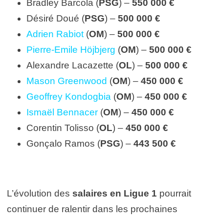
Bradley Barcola (
PSG
) –
550 000 €
Désiré Doué (
PSG
) –
500 000 €
Adrien Rabiot
(
OM
) –
500 000 €
Pierre-Emile Höjbjerg
(
OM
) –
500 000 €
Alexandre Lacazette (
OL
) –
500 000 €
Mason Greenwood
(
OM
) –
450 000 €
Geoffrey Kondogbia
(
OM
) –
450 000 €
Ismaël Bennacer
(
OM
) –
450 000 €
Corentin Tolisso (
OL
) –
450 000 €
Gonçalo Ramos (
PSG
) –
443 500 €
L’évolution des
salaires en Ligue 1
pourrait
continuer de ralentir dans les prochaines