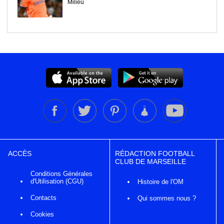
Milieu
ACCÈS
RÉDACTION FOOTBALL
CLUB DE MARSEILLE
Conditions Générales
d'Utilisation (CGU)
Histoire de l'OM
Contacts
Qui sommes nous ?
Cookies