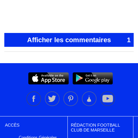
Afficher les commentaires
1
ACCÈS
RÉDACTION FOOTBALL
CLUB DE MARSEILLE
Conditions Générales