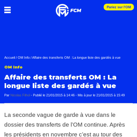
Pariez sur l'OM
Accueil
/
OM Info
/
Affaire des transferts OM : La longue liste des gardés à vue
OM Info
Affaire des transferts OM : La
longue liste des gardés à vue
Par
Nicolas Filhol
-
Publié le
21/01/2015 à 14:46
- Mis à jour le
21/01/2015 à 15:49
La seconde vague de garde à vue dans le
dossier des transferts de l’OM continue. Après
les présidents en novembre c’est au tour des