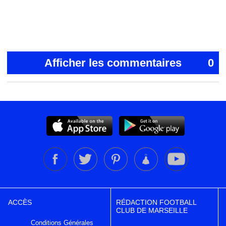
Afficher les commentaires
0
ACCÈS
RÉDACTION FOOTBALL
CLUB DE MARSEILLE
Conditions Générales