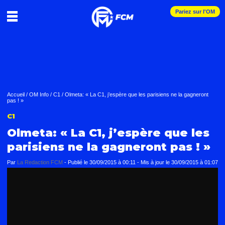
Pariez sur l'OM
Accueil
/
OM Info
/
C1
/
Olmeta: « La C1, j’espère que les parisiens ne la gagneront
pas ! »
C1
Olmeta: « La C1, j’espère que les
parisiens ne la gagneront pas ! »
Par
La Redaction FCM
-
Publié le
30/09/2015 à 00:11
- Mis à jour le
30/09/2015 à 01:07