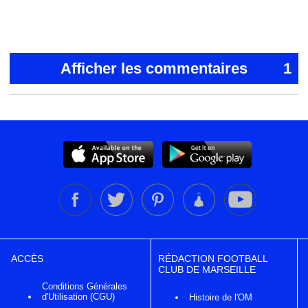
Afficher les commentaires
1
ACCÈS
RÉDACTION FOOTBALL
CLUB DE MARSEILLE
Conditions Générales
d'Utilisation (CGU)
Histoire de l'OM