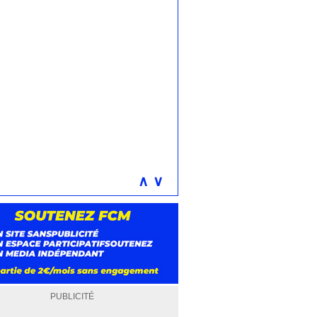
∧
∨
PUBLICITÉ