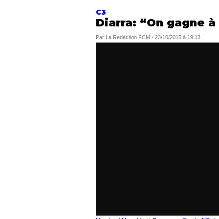
C3
Diarra: “On gagne à
Par
La Redaction FCM
-
23/10/2015 à 19:13