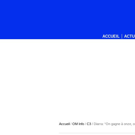
ACCUEIL
ACTU
Accueil
/
OM Info
/
C3
/
Diarra: “On gagne à onze, o