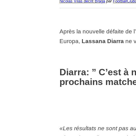
Nicolas Vilas décrit Braga
par
FootballClub
Après la nouvelle défaite de 
Europa,
Lassana Diarra
ne v
Diarra: ” C’est à
prochains match
«Les résultats ne sont pas a