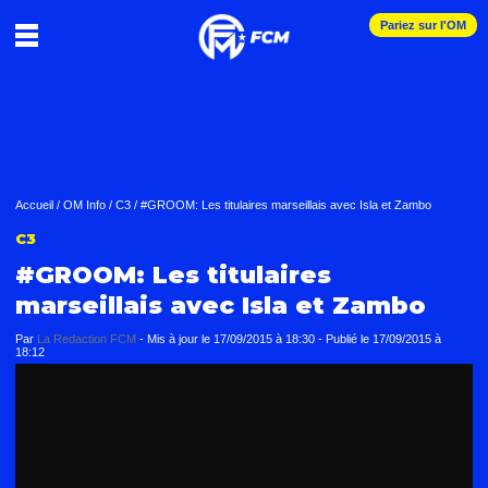
Pariez sur l'OM
Accueil
/
OM Info
/
C3
/
#GROOM: Les titulaires marseillais avec Isla et Zambo
C3
#GROOM: Les titulaires
marseillais avec Isla et Zambo
Par
La Redaction FCM
-
Mis à jour le
17/09/2015 à 18:30
-
Publié le
17/09/2015 à
18:12