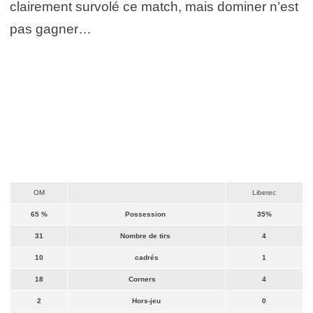
clairement survolé ce match, mais dominer n’est
pas gagner…
OM
Liberec
65 %
Possession
35%
31
Nombre de tirs
4
10
cadrés
1
18
Corners
4
2
Hors-jeu
0