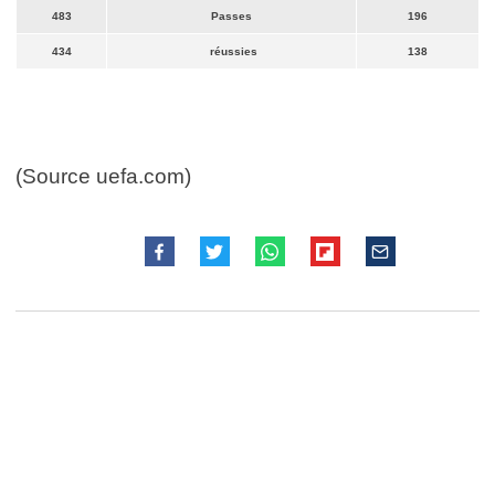
483
Passes
196
434
réussies
138
(Source uefa.com)