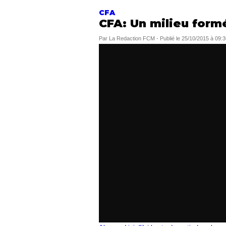
CFA
CFA: Un milieu formé
Par
La Redaction FCM
-
Publié le
25/10/2015 à 09:3