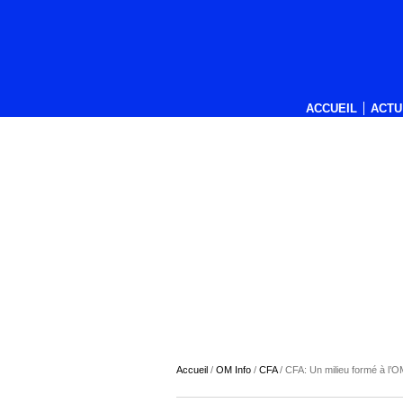
ACCUEIL
ACTU
Accueil
/
OM Info
/
CFA
/
CFA: Un milieu formé à l’O