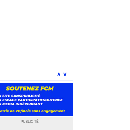
∧
∨
PUBLICITÉ