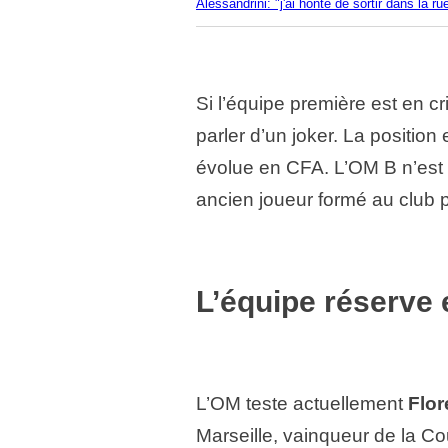
Alessandrini: "j'ai honte de sortir dans la ru
Si l’équipe première est en c
parler d’un joker. La position 
évolue en CFA. L’OM B n’est 
ancien joueur formé au club p
L’équipe réserve 
L’OM teste actuellement
Flor
Marseille, vainqueur de la C