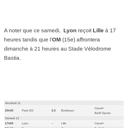
A noter que ce samedi,
Lyon
reçoit
Lille
à 17
heures tandis que l’
OM
(15e) affrontera
dimanche à 21 heures au Stade Vélodrome
Bastia.
Vendredi 11
Canal+
20h30
Paris SG
2-2
Bordeaux
BeIN Sports
Samedi 12
17h00
Lyon
–
Lille
Canal+