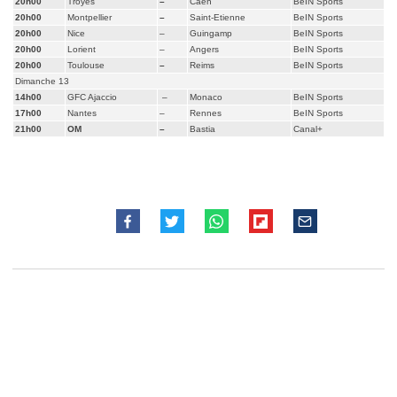
20h00
Troyes
–
Caen
BeIN Sports
20h00
Montpellier
–
Saint-Etienne
BeIN Sports
20h00
Nice
–
Guingamp
BeIN Sports
20h00
Lorient
–
Angers
BeIN Sports
20h00
Toulouse
–
Reims
BeIN Sports
Dimanche 13
14h00
GFC Ajaccio
–
Monaco
BeIN Sports
17h00
Nantes
–
Rennes
BeIN Sports
21h00
OM
–
Bastia
Canal+