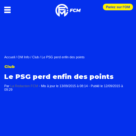
Pariez sur l'OM
Accueil
/
OM Info
/
Club
/
Le PSG perd enfin des points
Club
Le PSG perd enfin des points
Par
La Redaction FCM
-
Mis à jour le
13/09/2015 à 08:14
-
Publié le
12/09/2015 à
09:29