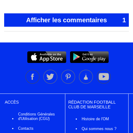
Afficher les commentaires
1
ACCÈS
RÉDACTION FOOTBALL
CLUB DE MARSEILLE
Conditions Générales
d'Utilisation (CGU)
Histoire de l'OM
Contacts
Qui sommes nous ?