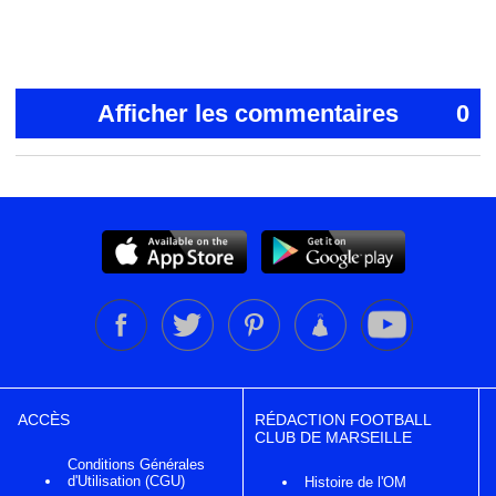
Afficher les commentaires
0
ACCÈS
RÉDACTION FOOTBALL
CLUB DE MARSEILLE
Conditions Générales
d'Utilisation (CGU)
Histoire de l'OM