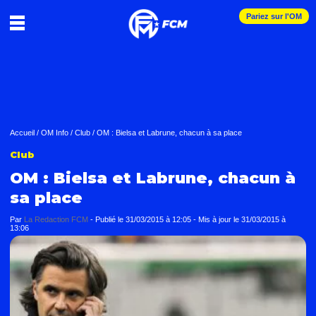
Pariez sur l'OM
Accueil
/
OM Info
/
Club
/
OM : Bielsa et Labrune, chacun à sa place
Club
OM : Bielsa et Labrune, chacun à
sa place
Par
La Redaction FCM
-
Publié le
31/03/2015 à 12:05
- Mis à jour le
31/03/2015 à
13:06