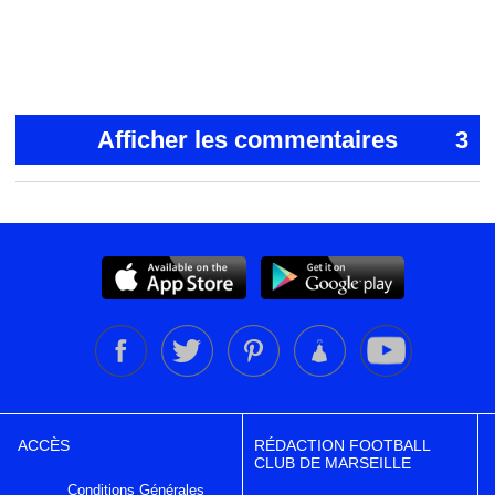
Afficher les commentaires
3
ACCÈS
RÉDACTION FOOTBALL
CLUB DE MARSEILLE
Conditions Générales