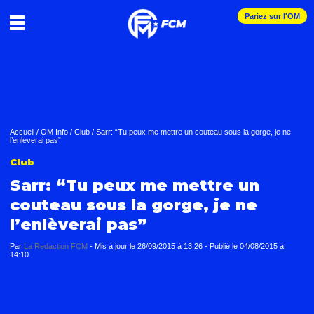
Pariez sur l'OM
Accueil
/
OM Info
/
Club
/
Sarr: “Tu peux me mettre un couteau sous la gorge, je ne
l’enlèverai pas”
Club
Sarr: “Tu peux me mettre un
couteau sous la gorge, je ne
l’enlèverai pas”
Par
La Redaction FCM
-
Mis à jour le
26/09/2015 à 13:26
-
Publié le
04/08/2015 à
14:10