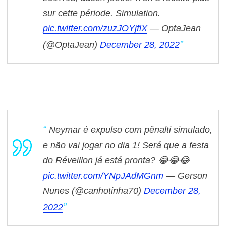
sur cette période. Simulation.
pic.twitter.com/zuzJOYjflX
— OptaJean
(@OptaJean)
December 28, 2022
Neymar é expulso com pênalti simulado,
e não vai jogar no dia 1! Será que a festa
do Réveillon já está pronta? 😂😂😂
pic.twitter.com/YNpJAdMGnm
— Gerson
Nunes (@canhotinha70)
December 28,
2022