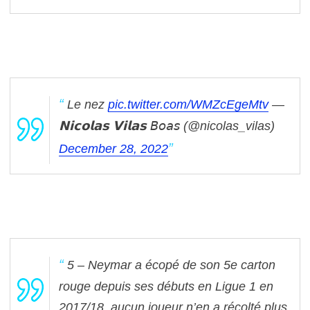
Le nez
pic.twitter.com/WMZcEgeMtv
—
𝗡𝗶𝗰𝗼𝗹𝗮𝘀 𝗩𝗶𝗹𝗮𝘀 𝘉𝘰𝘢𝘴 (@nicolas_vilas)
December 28, 2022
5 – Neymar a écopé de son 5e carton
rouge depuis ses débuts en Ligue 1 en
2017/18, aucun joueur n’en a récolté plus