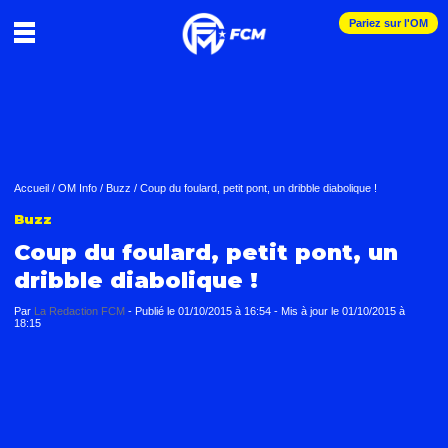
Pariez sur l'OM
Accueil
/
OM Info
/
Buzz
/
Coup du foulard, petit pont, un dribble diabolique !
Buzz
Coup du foulard, petit pont, un
dribble diabolique !
Par
La Redaction FCM
-
Publié le
01/10/2015 à 16:54
- Mis à jour le
01/10/2015 à
18:15