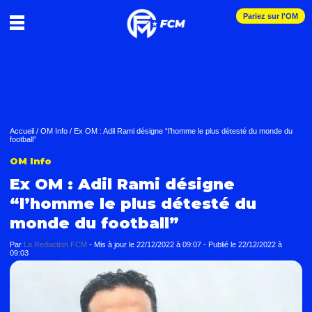
Pariez sur l'OM
Accueil
/
OM Info
/
Ex OM : Adil Rami désigne “l’homme le plus détesté du monde du
football”
OM Info
Ex OM : Adil Rami désigne
“l’homme le plus détesté du
monde du football”
Par
La Redaction FCM
-
Mis à jour le
22/12/2022 à 09:07
-
Publié le
22/12/2022 à
09:03