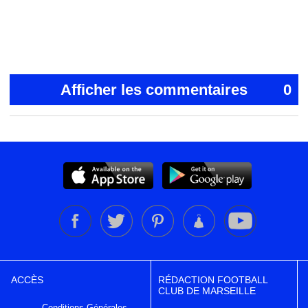
Afficher les commentaires
0
ACCÈS
RÉDACTION FOOTBALL
CLUB DE MARSEILLE
Conditions Générales