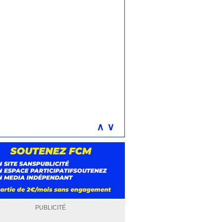
∧
∨
PUBLICITÉ