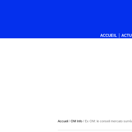
ACCUEIL
ACTU
Accueil
/
OM Info
/
Ex OM: le conseil mercato surréal