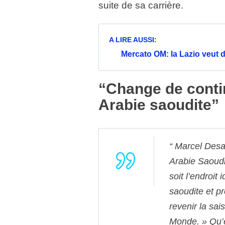
suite de sa carrière.
A LIRE AUSSI:
Mercato OM: la Lazio veut 
“Change de contine
Arabie saoudite”
Marcel Desai
Arabie Saoudi
soit l’endroit 
saoudite et p
revenir la sa
Monde. »
Qu