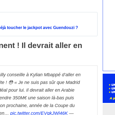
déjà toucher le jackpot avec Guendouzi ?
nt ! Il devrait aller en
lly conseille à Kylian Mbappé d’aller en
te ! 😳
« Je ne suis pas sûr que Madrid
idéal pour lui. Il devrait aller en Arabie
rendre 350M€ une saison là-bas puis
ison prochaine, année de la Coupe du
’en…
pic.twitter.com/EVgkJWl46K
—