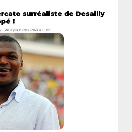
rcato surréaliste de Desailly
ppé !
7
- Mis à jour le
09/05/2024 à 13:02