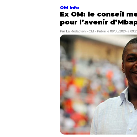
OM Info
Ex OM: le conseil me
pour l’avenir d’Mba
Par
La Redaction FCM
-
Publié le
09/05/2024 à 09:2