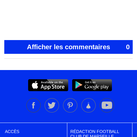
Afficher les commentaires
0
ACCÈS
RÉDACTION FOOTBALL
CLUB DE MARSEILLE