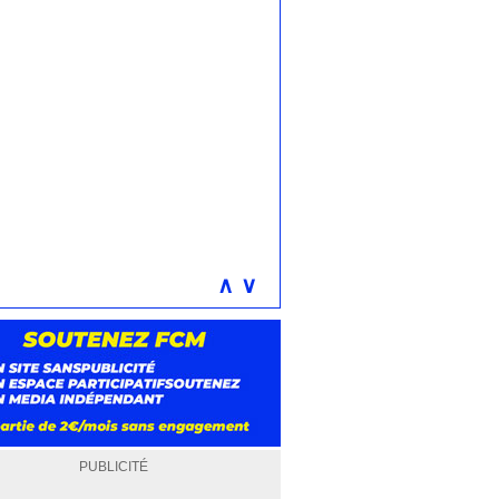
∧
∨
PUBLICITÉ