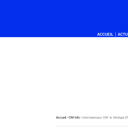
ACCUEIL
ACTU
Accueil
/
OM Info
/
Internationaux OM: le Sénégal d’