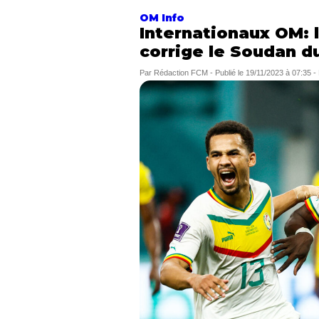
OM Info
Internationaux OM: 
corrige le Soudan du
Par
Rédaction FCM
-
Publié le
19/11/2023 à 07:35
-