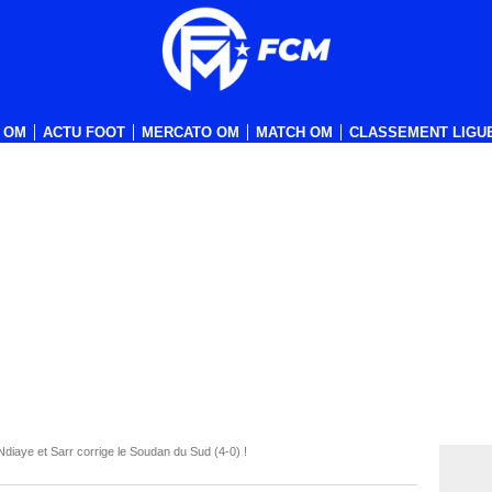
 OM
ACTU FOOT
MERCATO OM
MATCH OM
CLASSEMENT LIGUE
Ndiaye et Sarr corrige le Soudan du Sud (4-0) !