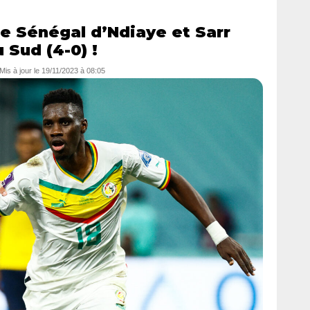
le Sénégal d’Ndiaye et Sarr
 Sud (4-0) !
 Mis à jour le
19/11/2023 à 08:05