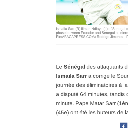
Ismaila Sarr (R) Iliman Ndiaye (L) of Senegal 
phase between Ecuador and Senegal at Intern
Efe/ABACAPRESS.COM// Rodrigo Jimenez - Ph
Le
Sénégal
des attaquants de
Ismaila Sarr
a corrigé le Sou
journée des éliminatoires à l
a disputé 64 minutes, tandis 
minute. Pape Matar Sarr (1è
(45e) ont été les buteurs de l