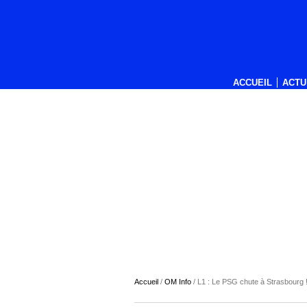
ACCUEIL
ACTU
Accueil
/
OM Info
/
L1 : Le PSG chute à Strasbourg 