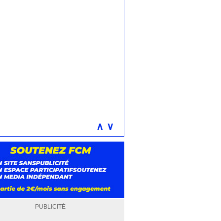
∧
∨
PUBLICITÉ