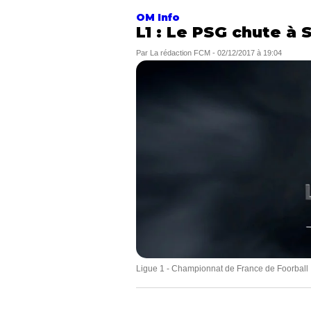
OM Info
L1 : Le PSG chute à 
Par
La rédaction FCM
-
02/12/2017 à 19:04
Ligue 1 - Championnat de France de Foorball