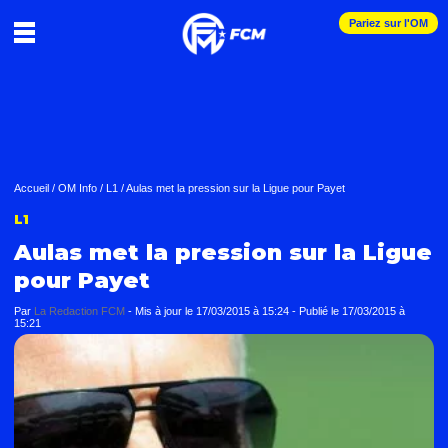
Pariez sur l'OM
Accueil
/
OM Info
/
L1
/
Aulas met la pression sur la Ligue pour Payet
L1
Aulas met la pression sur la Ligue
pour Payet
Par
La Redaction FCM
-
Mis à jour le
17/03/2015 à 15:24
-
Publié le
17/03/2015 à
15:21