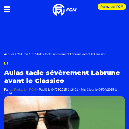
Pariez sur l'OM
Accueil
/
OM Info
/
L1
/
Aulas tacle sévèrement Labrune avant le Classico
L1
Aulas tacle sévèrement Labrune
avant le Classico
Par
La Redaction FCM
-
Publié le
04/04/2015 à 16:01
- Mis à jour le
04/04/2015 à
16:14