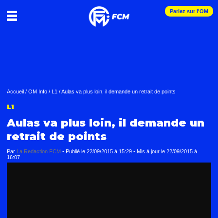
Pariez sur l'OM
Accueil
/
OM Info
/
L1
/
Aulas va plus loin, il demande un retrait de points
L1
Aulas va plus loin, il demande un
retrait de points
Par
La Redaction FCM
-
Publié le
22/09/2015 à 15:29
- Mis à jour le
22/09/2015 à
16:07