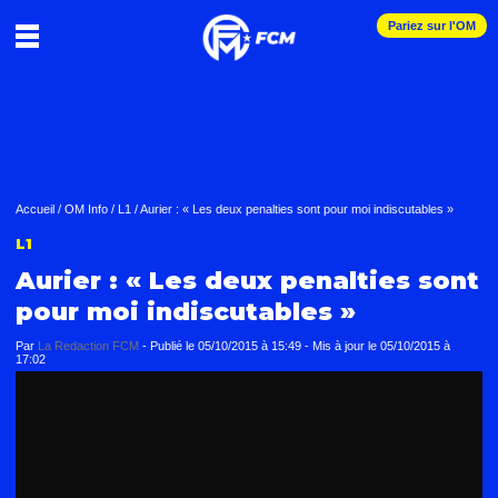
Pariez sur l'OM
Accueil
/
OM Info
/
L1
/
Aurier : « Les deux penalties sont pour moi indiscutables »
L1
Aurier : « Les deux penalties sont
pour moi indiscutables »
Par
La Redaction FCM
-
Publié le
05/10/2015 à 15:49
- Mis à jour le
05/10/2015 à
17:02