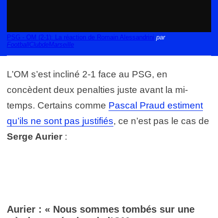
PSG - OM (2-1): La réaction de Romain Alessandrini
par
FootballClubdeMarseille
L’OM s’est incliné 2-1 face au PSG, en
concèdent deux penalties juste avant la mi-
temps. Certains comme
Pascal Praud estiment
qu’ils ne sont pas justifiés
, ce n’est pas le cas de
Serge Aurier
:
Aurier : « Nous sommes tombés sur une