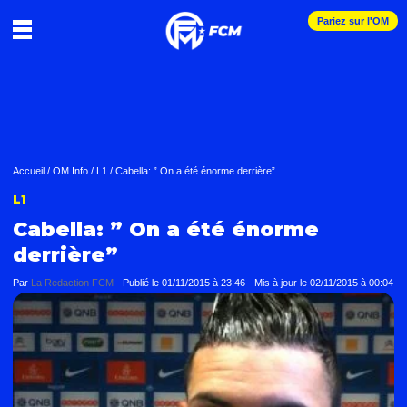
Pariez sur l'OM
Accueil
/
OM Info
/
L1
/
Cabella: ” On a été énorme derrière”
L1
Cabella: ” On a été énorme
derrière”
Par
La Redaction FCM
-
Publié le
01/11/2015 à 23:46
- Mis à jour le
02/11/2015 à 00:04