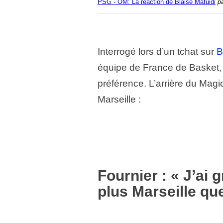
PSG - OM: La réaction de Blaise Matuidi
p
Interrogé lors d’un tchat sur
B
équipe de France de Basket
préférence. L’arrière du Mag
Marseille :
Fournier : « J’ai 
plus Marseille qu