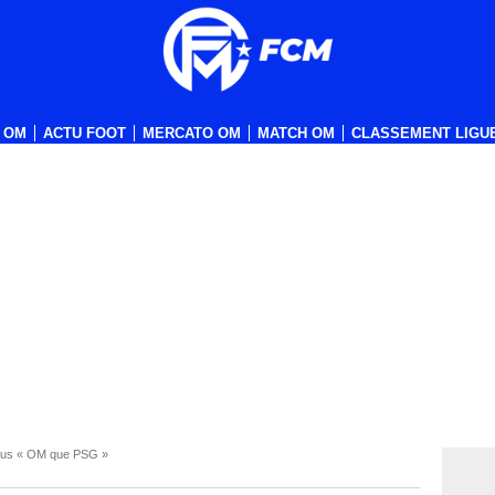
 OM
ACTU FOOT
MERCATO OM
MATCH OM
CLASSEMENT LIGUE
plus « OM que PSG »