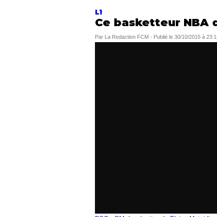
L1
Ce basketteur NBA q
Par
La Redaction FCM
-
Publié le
30/10/2015 à 23:1