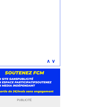
∧
∨
PUBLICITÉ