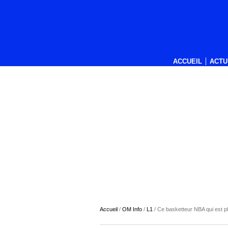
ACCUEIL
ACTU
Accueil
/
OM Info
/
L1
/
Ce basketteur NBA qui est 