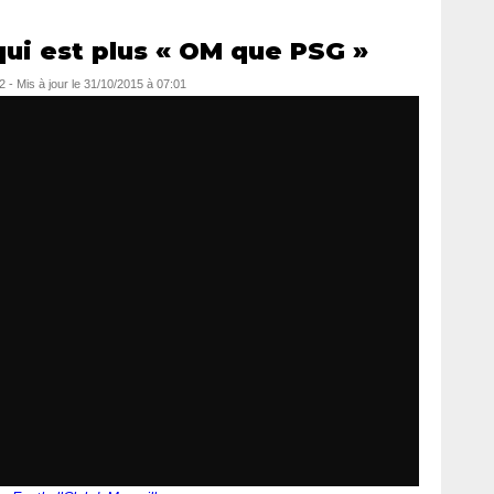
ui est plus « OM que PSG »
2
- Mis à jour le
31/10/2015 à 07:01