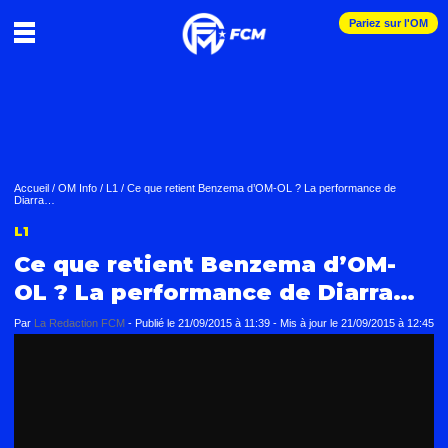
Pariez sur l'OM
Accueil
/
OM Info
/
L1
/
Ce que retient Benzema d’OM-OL ? La performance de
Diarra…
L1
Ce que retient Benzema d’OM-
OL ? La performance de Diarra…
Par
La Redaction FCM
-
Publié le
21/09/2015 à 11:39
- Mis à jour le
21/09/2015 à 12:45