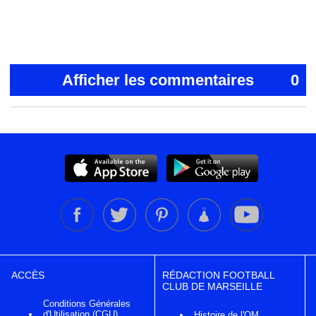
Afficher les commentaires
0
ACCÈS
RÉDACTION FOOTBALL
CLUB DE MARSEILLE
Conditions Générales
d'Utilisation (CGU)
Histoire de l'OM