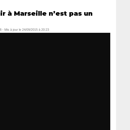
r à Marseille n’est pas un
8
- Mis à jour le
24/09/2015 à 20:23