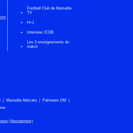
Football Club de Marseille
TV
2025
H+1
Interview JCDB
Les 3 enseignements du
match
M
Marseille Mercato
Palmares OM
ome
ceurs
|
Recrutement
|