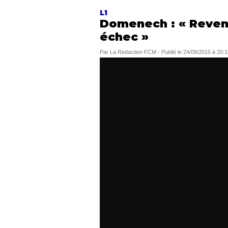
L1
Domenech : « Reveni
échec »
Par
La Redaction FCM
-
Publié le
24/09/2015 à 20:1