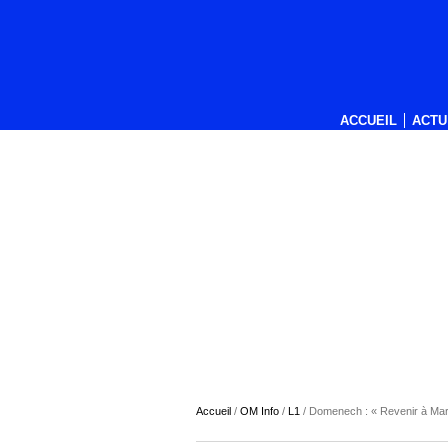
ACCUEIL
ACTU
Accueil
/
OM Info
/
L1
/
Domenech : « Revenir à Mars