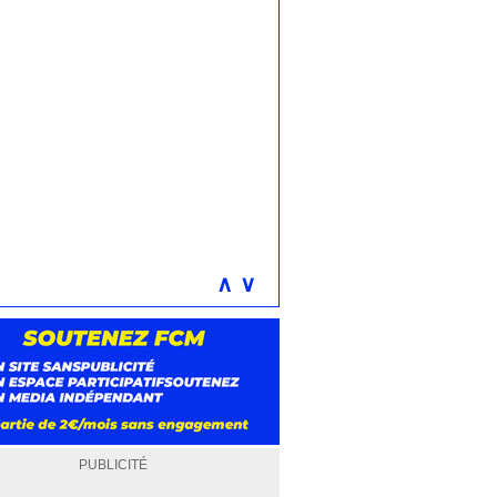
∧
∨
PUBLICITÉ