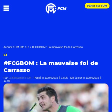
Pariez sur l'OM
Accueil
/
OM Info
/
L1
/
#FCGBOM : La mauvaise foi de Carrasso
L1
#FCGBOM : La mauvaise foi de
Carrasso
Par
La Redaction FCM
-
Publié le
13/04/2015 à 12:05
- Mis à jour le
13/04/2015 à
13:06