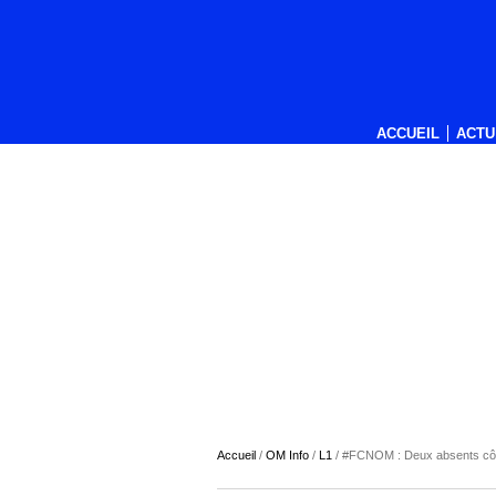
ACCUEIL
ACTU
Accueil
/
OM Info
/
L1
/
#FCNOM : Deux absents côt