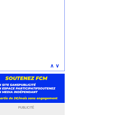
∧
∨
PUBLICITÉ