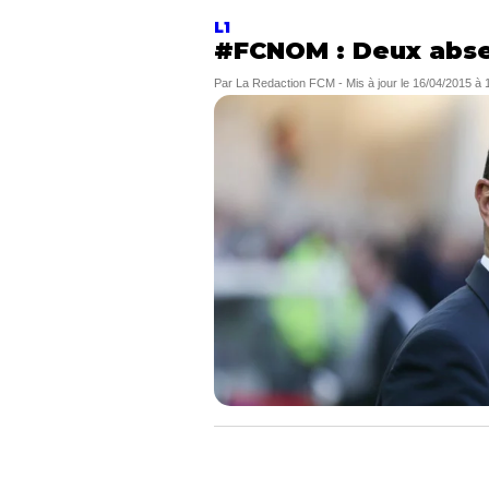
L1
#FCNOM : Deux abse
Par
La Redaction FCM
-
Mis à jour le
16/04/2015 à 