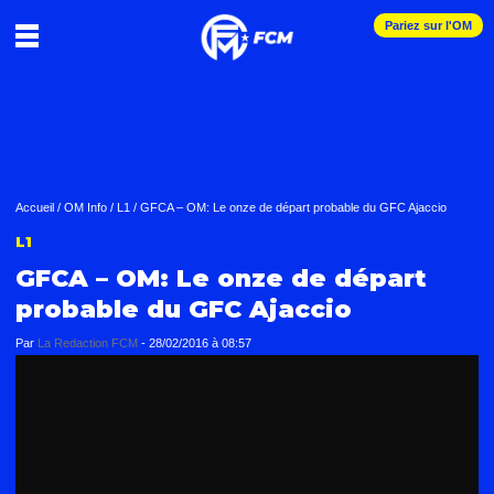
Pariez sur l'OM
Accueil
/
OM Info
/
L1
/
GFCA – OM: Le onze de départ probable du GFC Ajaccio
L1
GFCA – OM: Le onze de départ
probable du GFC Ajaccio
Par
La Redaction FCM
-
28/02/2016 à 08:57