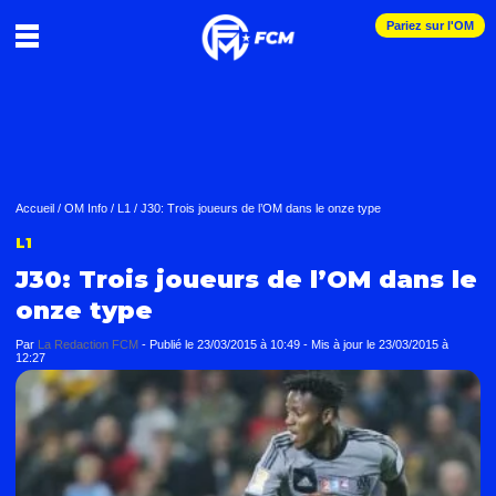
Pariez sur l'OM
Accueil
/
OM Info
/
L1
/
J30: Trois joueurs de l’OM dans le onze type
L1
J30: Trois joueurs de l’OM dans le
onze type
Par
La Redaction FCM
-
Publié le
23/03/2015 à 10:49
- Mis à jour le
23/03/2015 à
12:27