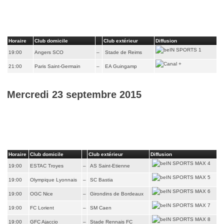
Horaire
Club domicile
Club extérieur
Diffusion
19:00
Angers SCO
–
Stade de Reims
21:00
Paris Saint-Germain
–
EA Guingamp
Mercredi 23 septembre 2015
Horaire
Club domicile
Club extérieur
Diffusion
19:00
ESTAC Troyes
–
AS Saint-Etienne
19:00
Olympique Lyonnais
–
SC Bastia
19:00
OGC Nice
–
Girondins de Bordeaux
19:00
FC Lorient
–
SM Caen
19:00
GFC Ajaccio
–
Stade Rennais FC