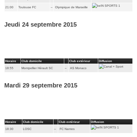
21:00
Toulouse FC
–
Olympique de Marseille
Jeudi 24 septembre 2015
Horaire
Club domicile
Club extérieur
Diffusion
18:55
Montpellier Hérault SC
–
AS Monaco
Mardi 29 septembre 2015
Horaire
Club domicile
Club extérieur
Diffusion
18:30
LOSC
–
FC Nantes