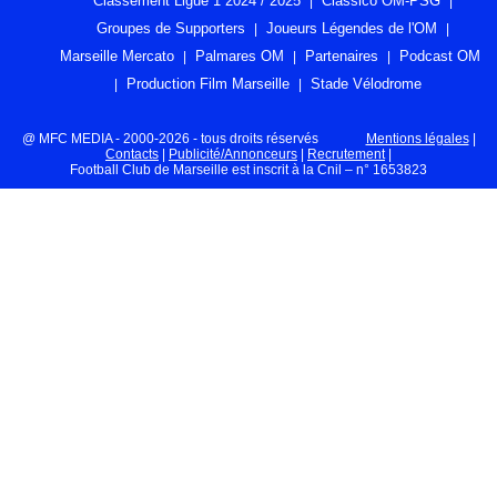
Classement Ligue 1 2024 / 2025
Classico OM-PSG
Groupes de Supporters
Joueurs Légendes de l'OM
Marseille Mercato
Palmares OM
Partenaires
Podcast OM
Production Film Marseille
Stade Vélodrome
@ MFC MEDIA - 2000-2026 - tous droits réservés
Mentions légales
|
Contacts
|
Publicité/Annonceurs
|
Recrutement
|
Football Club de Marseille est inscrit à la Cnil – n° 1653823