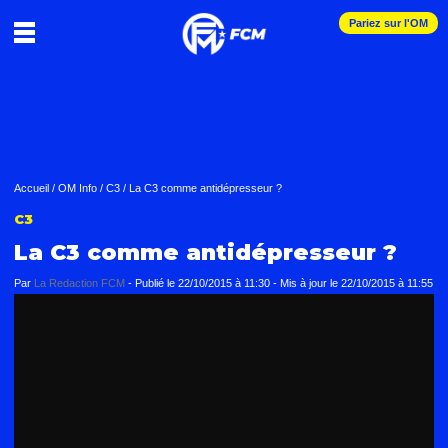
Pariez sur l'OM
Accueil
/
OM Info
/
C3
/
La C3 comme antidépresseur ?
C3
La C3 comme antidépresseur ?
Par
La Redaction FCM
-
Publié le
22/10/2015 à 11:30
- Mis à jour le
22/10/2015 à 11:55