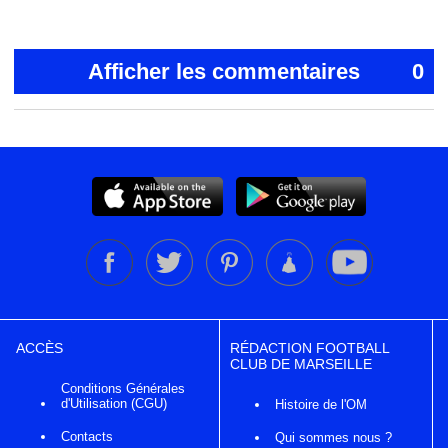
Afficher les commentaires
0
ACCÈS
RÉDACTION FOOTBALL
CLUB DE MARSEILLE
Conditions Générales
d'Utilisation (CGU)
Histoire de l'OM
Contacts
Qui sommes nous ?