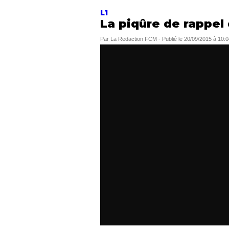
L1
La piqûre de rappel
Par
La Redaction FCM
-
Publié le
20/09/2015 à 10:0