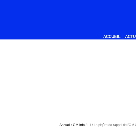
ACCUEIL
ACTU
Accueil
/
OM Info
/
L1
/
La piqûre de rappel de l’OM