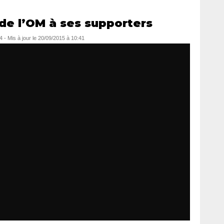
 de l’OM à ses supporters
4
- Mis à jour le
20/09/2015 à 10:41