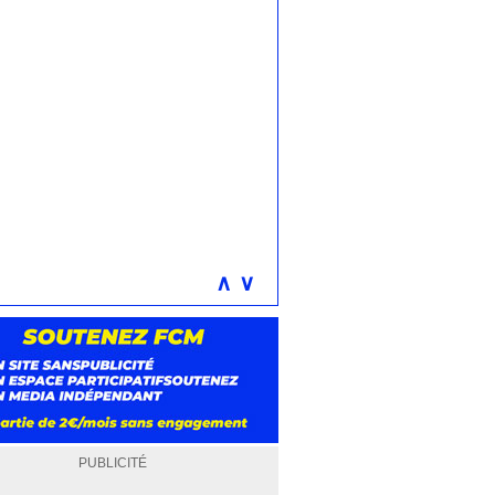
∧
∨
PUBLICITÉ