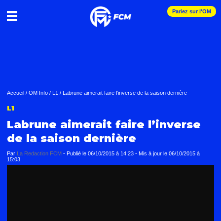
Pariez sur l'OM
Accueil
/
OM Info
/
L1
/
Labrune aimerait faire l’inverse de la saison dernière
L1
Labrune aimerait faire l’inverse
de la saison dernière
Par
La Redaction FCM
-
Publié le
06/10/2015 à 14:23
- Mis à jour le
06/10/2015 à
15:03