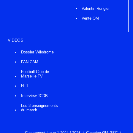
Valentin Rongier
Vente OM
VIDÉOS
Dossier Vélodrome
FAN CAM
Football Club de
Marseille TV
H+1
Interview JCDB
Les 3 enseignements
du match
Classement Ligue 1 2024 / 2025
Classico OM-PSG