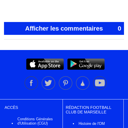
Afficher les commentaires
0
ACCÈS
RÉDACTION FOOTBALL
CLUB DE MARSEILLE
Conditions Générales
d'Utilisation (CGU)
Histoire de l'OM