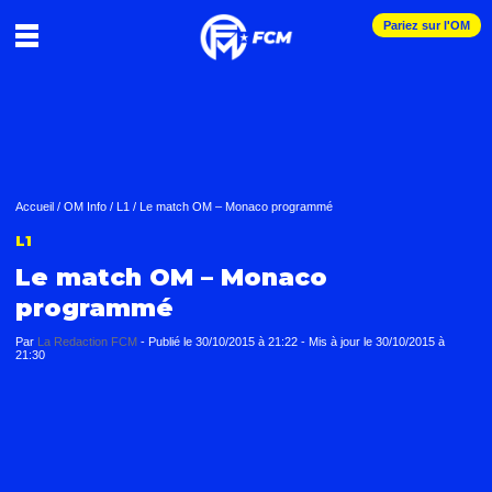
Pariez sur l'OM
Accueil
/
OM Info
/
L1
/
Le match OM – Monaco programmé
L1
Le match OM – Monaco
programmé
Par
La Redaction FCM
-
Publié le
30/10/2015 à 21:22
- Mis à jour le
30/10/2015 à
21:30