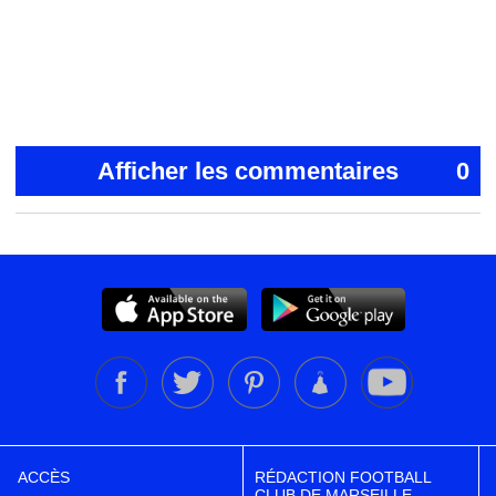
Afficher les commentaires
0
ACCÈS
RÉDACTION FOOTBALL
CLUB DE MARSEILLE