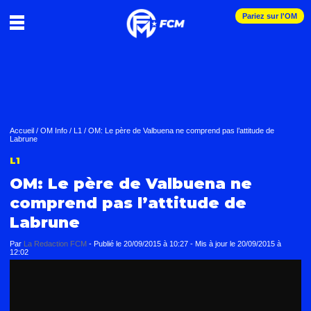
Pariez sur l'OM
Accueil
/
OM Info
/
L1
/
OM: Le père de Valbuena ne comprend pas l’attitude de
Labrune
L1
OM: Le père de Valbuena ne
comprend pas l’attitude de
Labrune
Par
La Redaction FCM
-
Publié le
20/09/2015 à 10:27
- Mis à jour le
20/09/2015 à
12:02