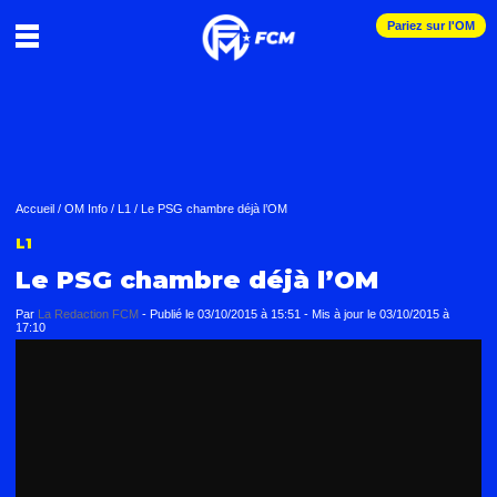
Pariez sur l'OM
Accueil
/
OM Info
/
L1
/
Le PSG chambre déjà l’OM
L1
Le PSG chambre déjà l’OM
Par
La Redaction FCM
-
Publié le
03/10/2015 à 15:51
- Mis à jour le
03/10/2015 à
17:10