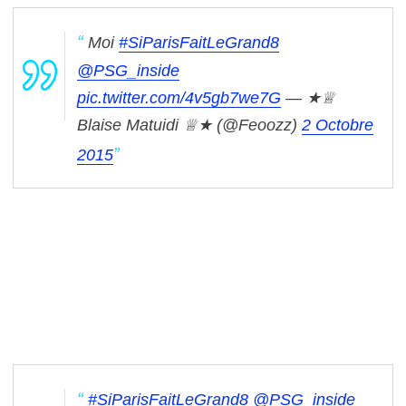
Moi
#SiParisFaitLeGrand8
@PSG_inside
pic.twitter.com/4v5gb7we7G
— ★♕
Blaise Matuidi ♕★ (@Feoozz)
2 Octobre
2015
#SiParisFaitLeGrand8
@PSG_inside